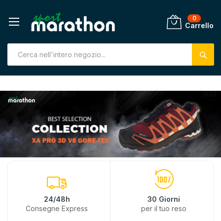
0
Carrello
Salta
al
contenuto
24/48h
30 Giorni
Consegne Express
per il tuo reso