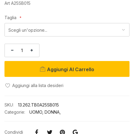
di
Art A25SB015
immagini
Taglia
Aggiungi Al Carrello
Aggiungi alla lista desideri
SKU
13.262.TB0A25SB015
Categorie:
UOMO
,
DONNA
,
Condividi