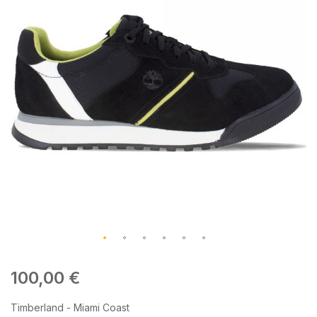
galleria
di
immagini
Vai
all'inizio
100,00 €
della
galleria
Timberland - Miami Coast