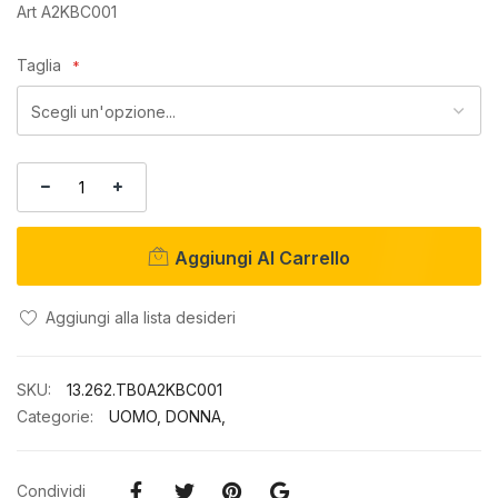
di
Art A2KBC001
immagini
Taglia
Aggiungi Al Carrello
Aggiungi alla lista desideri
SKU
13.262.TB0A2KBC001
Categorie:
UOMO
,
DONNA
,
Condividi