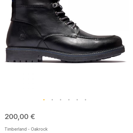
galleria
di
immagini
Vai
all'inizio
200,00 €
della
galleria
Timberland - Oakrock